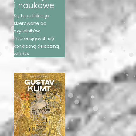
i naukowe
Są tu publikacje
skierowane do
czytelników
interesujących się
konkretną dziedziną
wiedzy