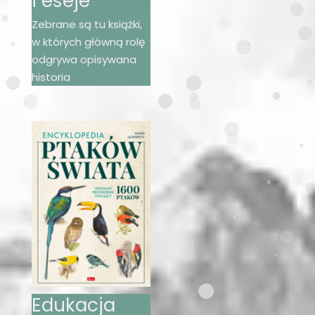
i eseje
Zebrane są tu książki,
w których główną rolę
odgrywa opisywana
historia
Edukacja